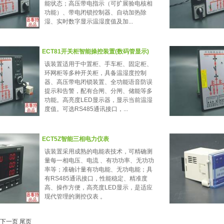
能状态；高压带电指示（可扩展验电核相
功能）、带电闭锁控制器、自动加热除
湿、实时数字显示温湿度值及加...
ECT81开关柜智能操控装置(数码管显示)
该装置适用于中置柜、手车柜、固定柜、
环网柜等多种开关柜，具备温湿度控制
器、高压带电闭锁装置、全功能语音防误
提示和告警，配有合闸、分闸、储能等多
功能。高亮度LED显示器，显示当前温湿
度值。可选RS485通讯接口，...
ECT5Z智能三相电力仪表
该装置采用成熟的电能表技术，可精确测
量每一相电压、电流 、有功功率、无功功
率等；准确计量有功电能、无功电能；具
有RS485通讯接口，性能稳定、精准度
高、操作方便，高亮度LED显示，是适应
现代管理的测控仪表 。
下一页
尾页