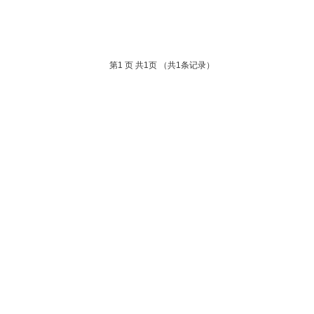
第
1
页 共
1
页 （共
1
条记录）