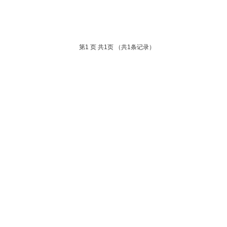
第
1
页 共
1
页 （共
1
条记录）